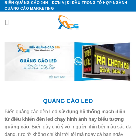
BIỂN QUẢNG CÁO 24H - ĐƠN VỊ ĐI ĐẦU TRONG TỔ HỢP NGÀNH
Skip
QUẢNG CÁO MARKETING
to
content
QUẢNG CÁO LED
Biển quảng cáo đèn Led
sử dụng hệ thống mạch điện
tử điều khiển đèn led chạy hình ảnh hay biểu tượng
quảng cáo
. Biển gây chú ý với người nhìn bởi màu sắc đa
dạng, rực rỡ không chỉ khi trời tối mà ngay cả ban ngày