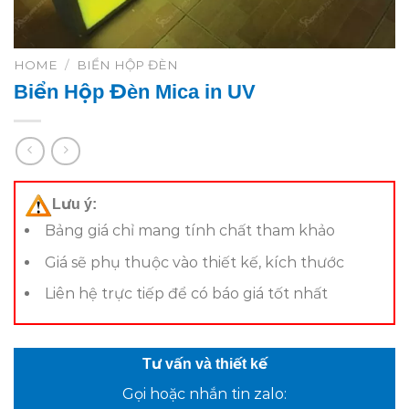
HOME
/
BIỂN HỘP ĐÈN
Biển Hộp Đèn Mica in UV
Lưu ý:
Bảng giá chỉ mang tính chất tham khảo
Giá sẽ phụ thuộc vào thiết kế, kích thước
Liên hệ trực tiếp để có báo giá tốt nhất
Tư vấn và thiết kế
Gọi hoặc nhắn tin zalo: