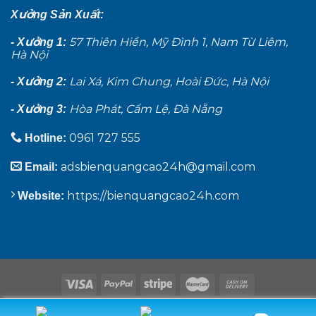
Xưởng Sản Xuất:
57 Thiên Hiền, Mỹ Đình 1, Nam Từ Liêm,
- Xưởng 1:
Hà Nội
Lai Xá, Kim Chung, Hoài Đức, Hà Nội
- Xưởng 2:
Hòa Phát, Cẩm Lệ, Đà Nẵng
- Xưởng 3:
0961 727 555
Hotline:
adsbienquangcao24h@gmail.com
Email:
https://bienquangcao24h.com
Website:
VỀ CHÚNG TÔI
BIỂN QUẢNG CÁO
DỰ ÁN MỚI
LIÊN HỆ