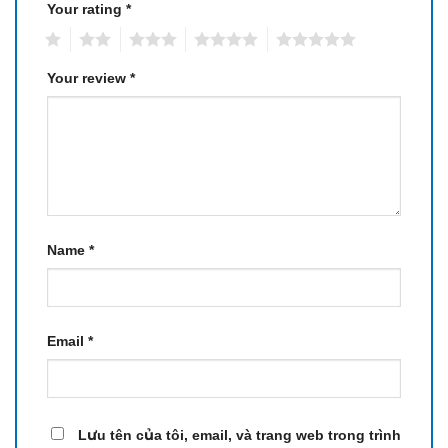
Your rating
*
1
2
3
4
5
Your review
*
Name
*
Email
*
Lưu tên của tôi, email, và trang web trong trình