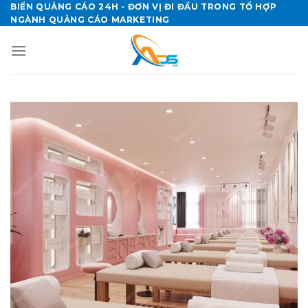
Skip
BIỂN QUẢNG CÁO 24H - ĐƠN VỊ ĐI ĐẦU TRONG TỔ HỢP
NGÀNH QUẢNG CÁO MARKETING
to
content