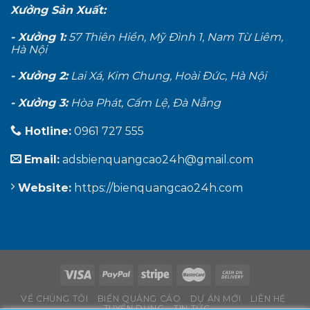
Xưởng Sản Xuất:
- Xưởng 1:
57 Thiên Hiền, Mỹ Đình 1, Nam Từ Liêm,
Hà Nội
- Xưởng 2:
Lai Xá, Kim Chung, Hoài Đức, Hà Nội
- Xưởng 3:
Hòa Phát, Cẩm Lệ, Đà Nẵng
Hotline:
0961 727 555
Email:
adsbienquangcao24h@gmail.com
Website:
https://bienquangcao24h.com
VỀ CHÚNG TÔI
BIỂN QUẢNG CÁO
DỰ ÁN MỚI
LIÊN HỆ
TUYỂN DỤNG
TIN TỨC